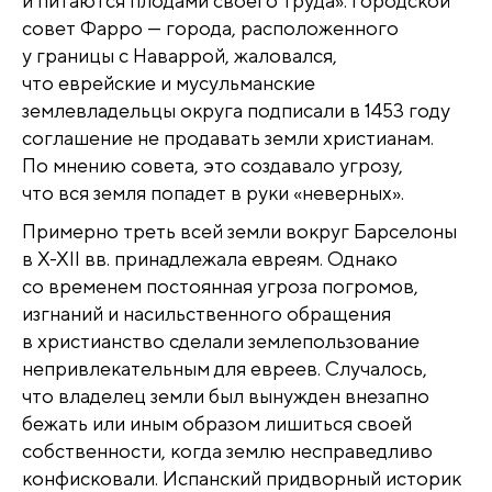
и питаются плодами своего труда». Городской
совет Фарро — города, расположенного
у границы с Наваррой, жаловался,
что еврейские и мусульманские
землевладельцы округа подписали в 1453 году
соглашение не продавать земли христианам.
По мнению совета, это создавало угрозу,
что вся земля попадет в руки «неверных».
Примерно треть всей земли вокруг Барселоны
в X-XII вв. принадлежала евреям. Однако
со временем постоянная угроза погромов,
изгнаний и насильственного обращения
в христианство сделали землепользование
непривлекательным для евреев. Случалось,
что владелец земли был вынужден внезапно
бежать или иным образом лишиться своей
собственности, когда землю несправедливо
конфисковали. Испанский придворный историк