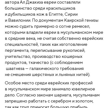
автора Ал Джахиза евреи составляли
большинство среди красильщиков
и дубильщиков кож в Египте, Сирии
и Вавилонии. По документам Каирской генизы
можно судить примерно о сотне ремесел,
которыми владели евреи в мусульманском мире
в средние века, не считая собственно еврейских
специальностей, таких как изготовление
пергамента, переписывание рукописей,
учительство, производство кошерных
продуктов, ткачество (с соблюдением
шаатнеза — галахического требования
не смешения шерстяных и льняных нитей).
Особое место среди еврейских профессий
в мусульманском мире занимало ювелирное
дело. Согласно законам шариата, мусульманам
запрещено работать с серебром и золотом,
так как труд приносит большую прибыль,