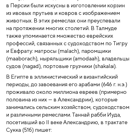
в Персии были искусны в изготовлении корзин
из ивовых прутьев и ковров с изображением
животных. В этих ремеслах они преуспевали
на протяжении многих столетий. В Талмуде
также упоминается множество еврейских
профессий, связанных с судоходством по Тигру
и Евфрату: матросы (malach), паромщики
(maaborach), ныряльщики (amodaah), владельцы
судов (nagad), портовые грузчики (shakalai).
В Египте в эллинистический и византийский
периоды, до завоевания его арабами (646 г. н.э.)
проживало около миллиона евреев (примерно
половина из них — в Александрии), которые
занимались сельским хозяйством, судоходством
и различными ремеслами. Таннай рабби Иуда,
посетивший во II веке Александрию, в трактате
Сукка (51б) пишет: