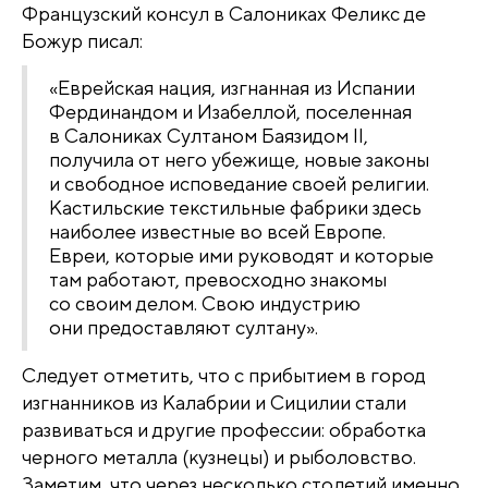
Французский консул в Салониках Феликс де
Божур писал:
«Еврейская нация, изгнанная из Испании
Фердинандом и Изабеллой, поселенная
в Салониках Султаном Баязидом II,
получила от него убежище, новые законы
и свободное исповедание своей религии.
Кастильские текстильные фабрики здесь
наиболее известные во всей Европе.
Евреи, которые ими руководят и которые
там работают, превосходно знакомы
со своим делом. Свою индустрию
они предоставляют султану».
Следует отметить, что с прибытием в город
изгнанников из Калабрии и Сицилии стали
развиваться и другие профессии: обработка
черного металла (кузнецы) и рыболовство.
Заметим, что через несколько столетий именно