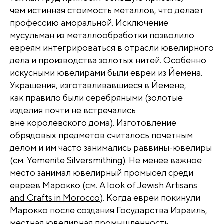
чем истинная стоимость металлов, что делает
профессию аморальной. Исключение
мусульман из металлообработки позволило
евреям интегрироваться в отрасли ювелирного
дела и производства золотых нитей. Особенно
искусными ювелирами были евреи из Йемена.
Украшения, изготавливавшиеся в Йемене,
как правило были серебряными (золотые
изделия почти не встречались
вне королевского дома). Изготовление
обрядовых предметов считалось почетным
делом и им часто занимались раввины-ювелиры
(см.
Yemenite Silversmithing
). Не менее важное
место занимал ювелирный промысел среди
евреев Марокко (см.
A look of Jewish Artisans
and Crafts in Morocco
). Когда евреи покинули
Марокко после создания Государства Израиль,
местная ювелирная промышленность