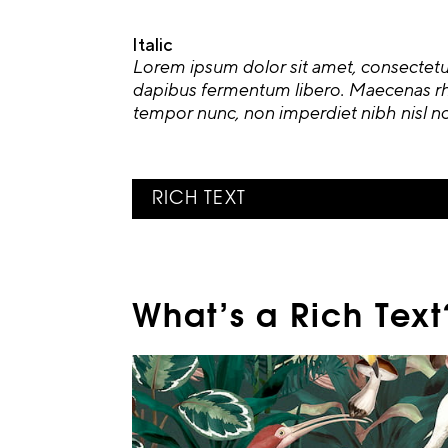
Italic
Lorem ipsum dolor sit amet, consectetur a
dapibus fermentum libero. Maecenas rh
tempor nunc, non imperdiet nibh nisl no
RICH TEXT
What’s a Rich Text